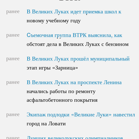
ранее
В Великих Луках идет приемка школ к
В Великих Луках идет приемка школ к
новому учебному году
новому учебному году
ранее
Cъемочная группа ВТРК выяснила, как
Cъемочная группа ВТРК выяснила, как
обстоят дела в Великих Луках с бензином
обстоят дела в Великих Луках с бензином
ранее
В Великих Луках прошёл муниципальный
В Великих Луках прошёл муниципальный
этап игры «Зарница»
этап игры «Зарница»
ранее
В Великих Луках на проспекте Ленина
В Великих Луках на проспекте Ленина
начались работы по ремонту
начались работы по ремонту
асфальтобетонного покрытия
асфальтобетонного покрытия
ранее
Экипаж подлодки «Великие Луки» навестил
Экипаж подлодки «Великие Луки» навестил
город на Ловати
город на Ловати
ранее
Лучших великолукских олимпиадников
Лучших великолукских олимпиадников