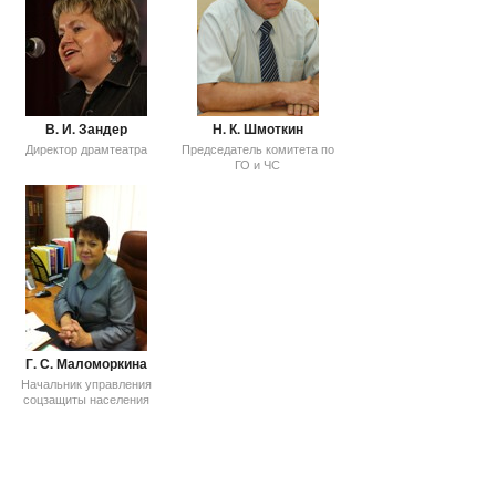
В. И. Зандер
Н. К. Шмоткин
Директор драмтеатра
Председатель комитета по
ГО и ЧС
Г. С. Маломоркина
Начальник управления
соцзащиты населения