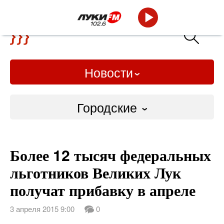
Новости
Городские
Городские
Более 12 тысяч федеральных
Слово Дело
льготников Великих Лук
Народные
получат прибавку в апреле
ВТРК
3 апреля 2015 9:00
0