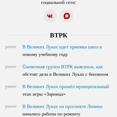
социальной сети:
ВТРК
ранее
В Великих Луках идет приемка школ к
В Великих Луках идет приемка школ к
новому учебному году
новому учебному году
ранее
Cъемочная группа ВТРК выяснила, как
Cъемочная группа ВТРК выяснила, как
обстоят дела в Великих Луках с бензином
обстоят дела в Великих Луках с бензином
ранее
В Великих Луках прошёл муниципальный
В Великих Луках прошёл муниципальный
этап игры «Зарница»
этап игры «Зарница»
ранее
В Великих Луках на проспекте Ленина
В Великих Луках на проспекте Ленина
начались работы по ремонту
начались работы по ремонту