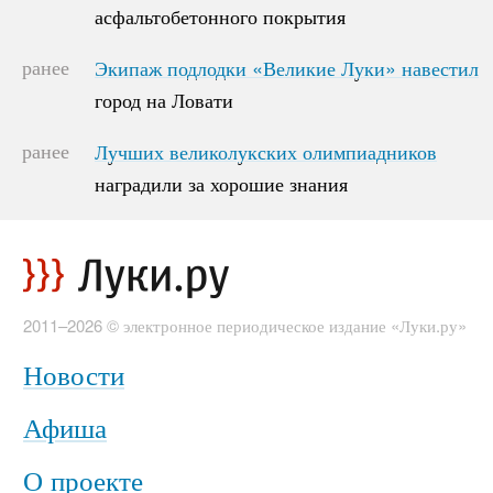
асфальтобетонного покрытия
асфальтобетонного покрытия
ранее
Экипаж подлодки «Великие Луки» навестил
Экипаж подлодки «Великие Луки» навестил
город на Ловати
город на Ловати
ранее
Лучших великолукских олимпиадников
Лучших великолукских олимпиадников
наградили за хорошие знания
наградили за хорошие знания
2011–2026 © электронное периодическое издание «Луки.ру»
Новости
Афиша
О проекте