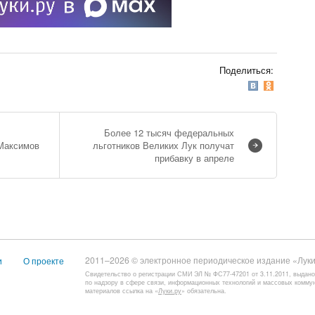
Поделиться:
Более 12 тысяч федеральных
 Максимов
льготников Великих Лук получат
прибавку в апреле
2011–2026 © электронное периодическое издание «Луки
и
О проекте
Свидетельство о регистрации СМИ ЭЛ № ФС77-47201 от 3.11.2011, выдан
по надзору в сфере связи, информационных технологий и массовых комму
материалов ссылка на «
Луки.ру
» обязательна.