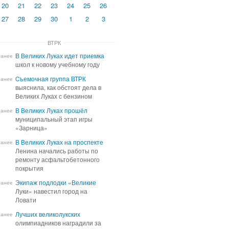
20
21
22
23
24
25
26
27
28
29
30
1
2
3
ВТРК
В Великих Луках идет приемка
В Великих Луках идет приемка
ранее
школ к новому учебному году
школ к новому учебному году
Cъемочная группа ВТРК
Cъемочная группа ВТРК
ранее
выяснила, как обстоят дела в
выяснила, как обстоят дела в
Великих Луках с бензином
Великих Луках с бензином
В Великих Луках прошёл
В Великих Луках прошёл
ранее
муниципальный этап игры
муниципальный этап игры
«Зарница»
«Зарница»
В Великих Луках на проспекте
В Великих Луках на проспекте
ранее
Ленина начались работы по
Ленина начались работы по
ремонту асфальтобетонного
ремонту асфальтобетонного
покрытия
покрытия
Экипаж подлодки «Великие
Экипаж подлодки «Великие
ранее
Луки» навестил город на
Луки» навестил город на
Ловати
Ловати
Лучших великолукских
Лучших великолукских
ранее
олимпиадников наградили за
олимпиадников наградили за