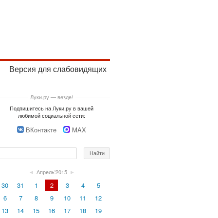
Версия для слабовидящих
Луки.ру — везде!
Подпишитесь на Луки.ру в вашей
любимой социальной сети:
ВКонтакте
MAX
◄
Апрель'2015
►
30
31
1
2
3
4
5
6
7
8
9
10
11
12
13
14
15
16
17
18
19