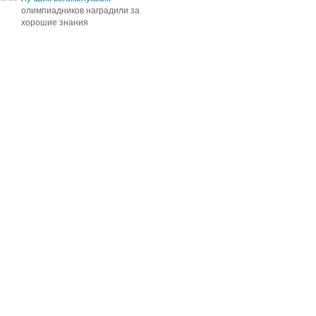
олимпиадников наградили за
олимпиадников наградили за
хорошие знания
хорошие знания