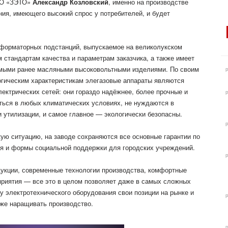
ЗАО «ЗЭТО»
Александр Козловский
, именно на производстве
ния, имеющего высокий спрос у потребителей, и будет
сформаторных подстанций, выпускаемое на великолукском
 стандартам качества и параметрам заказчика, а также имеет
мыми ранее масляными высоковольтными изделиями. По своим
огическим характеристикам элегазовые аппараты являются
ектрических сетей: они гораздо надёжнее, более прочные и
ться в любых климатических условиях, не нуждаются в
 утилизации, и самое главное — экологически безопасны.
ую ситуацию, на заводе сохраняются все основные гарантии по
я и формы социальной поддержки для городских учреждений.
укции, современные технологии производства, комфортные
приятия — все это в целом позволяет даже в самых сложных
у электротехнического оборудования свои позиции на рынке и
аже наращивать производство.