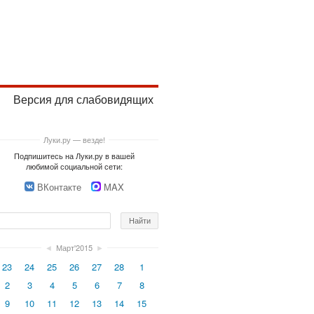
Версия для слабовидящих
Луки.ру — везде!
Подпишитесь на Луки.ру в вашей
любимой социальной сети:
ВКонтакте
MAX
◄
Март'2015
►
23
24
25
26
27
28
1
2
3
4
5
6
7
8
9
10
11
12
13
14
15