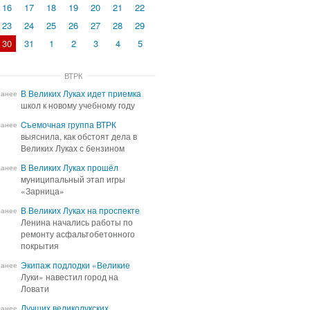
16
17
18
19
20
21
22
23
24
25
26
27
28
29
30
31
1
2
3
4
5
ВТРК
В Великих Луках идет приемка
В Великих Луках идет приемка
ранее
школ к новому учебному году
школ к новому учебному году
Cъемочная группа ВТРК
Cъемочная группа ВТРК
ранее
выяснила, как обстоят дела в
выяснила, как обстоят дела в
Великих Луках с бензином
Великих Луках с бензином
В Великих Луках прошёл
В Великих Луках прошёл
ранее
муниципальный этап игры
муниципальный этап игры
«Зарница»
«Зарница»
В Великих Луках на проспекте
В Великих Луках на проспекте
ранее
Ленина начались работы по
Ленина начались работы по
ремонту асфальтобетонного
ремонту асфальтобетонного
покрытия
покрытия
Экипаж подлодки «Великие
Экипаж подлодки «Великие
ранее
Луки» навестил город на
Луки» навестил город на
Ловати
Ловати
Лучших великолукских
Лучших великолукских
ранее