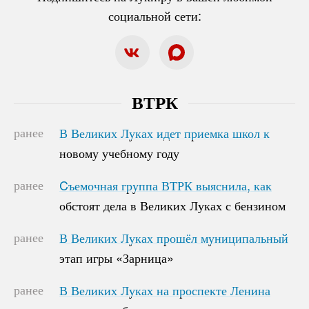
социальной сети:
ВТРК
ранее
В Великих Луках идет приемка школ к
В Великих Луках идет приемка школ к
новому учебному году
новому учебному году
ранее
Cъемочная группа ВТРК выяснила, как
Cъемочная группа ВТРК выяснила, как
обстоят дела в Великих Луках с бензином
обстоят дела в Великих Луках с бензином
ранее
В Великих Луках прошёл муниципальный
В Великих Луках прошёл муниципальный
этап игры «Зарница»
этап игры «Зарница»
ранее
В Великих Луках на проспекте Ленина
В Великих Луках на проспекте Ленина
начались работы по ремонту