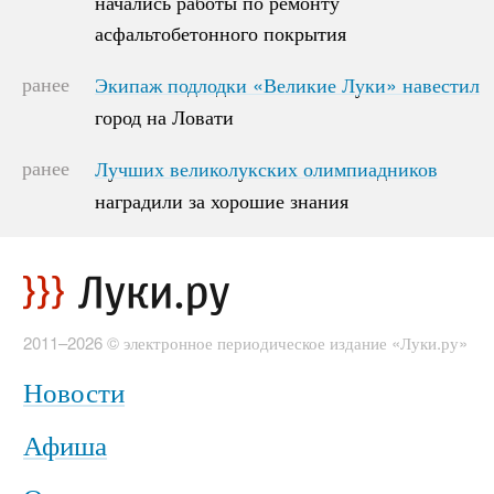
начались работы по ремонту
асфальтобетонного покрытия
асфальтобетонного покрытия
ранее
Экипаж подлодки «Великие Луки» навестил
Экипаж подлодки «Великие Луки» навестил
город на Ловати
город на Ловати
ранее
Лучших великолукских олимпиадников
Лучших великолукских олимпиадников
наградили за хорошие знания
наградили за хорошие знания
2011–2026 © электронное периодическое издание «Луки.ру»
Новости
Афиша