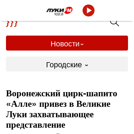
Новости
Городские
Городские
Воронежский цирк-шапито
Слово Дело
«Алле» привез в Великие
Народные
Луки захватывающее
представление
ВТРК