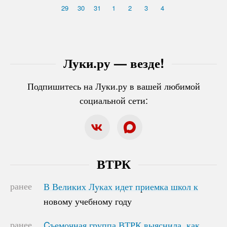
29
30
31
1
2
3
4
Луки.ру — везде!
Подпишитесь на Луки.ру в вашей любимой
социальной сети:
ВТРК
ранее
В Великих Луках идет приемка школ к
В Великих Луках идет приемка школ к
новому учебному году
новому учебному году
ранее
Cъемочная группа ВТРК выяснила, как
Cъемочная группа ВТРК выяснила, как