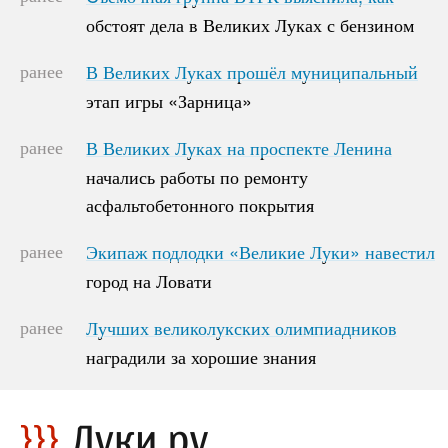
обстоят дела в Великих Луках с бензином
обстоят дела в Великих Луках с бензином
ранее
В Великих Луках прошёл муниципальный
В Великих Луках прошёл муниципальный
этап игры «Зарница»
этап игры «Зарница»
ранее
В Великих Луках на проспекте Ленина
В Великих Луках на проспекте Ленина
начались работы по ремонту
начались работы по ремонту
асфальтобетонного покрытия
асфальтобетонного покрытия
ранее
Экипаж подлодки «Великие Луки» навестил
Экипаж подлодки «Великие Луки» навестил
город на Ловати
город на Ловати
ранее
Лучших великолукских олимпиадников
Лучших великолукских олимпиадников
наградили за хорошие знания
наградили за хорошие знания