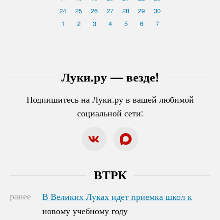
24
25
26
27
28
29
30
1
2
3
4
5
6
7
Луки.ру — везде!
Подпишитесь на Луки.ру в вашей любимой
социальной сети:
ВТРК
ранее
В Великих Луках идет приемка школ к
В Великих Луках идет приемка школ к
новому учебному году
новому учебному году