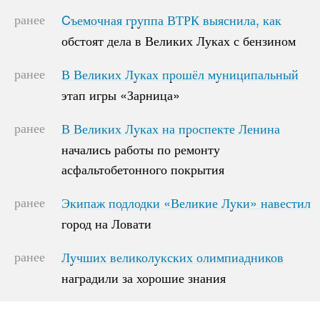
ранее
Cъемочная группа ВТРК выяснила, как
Cъемочная группа ВТРК выяснила, как
обстоят дела в Великих Луках с бензином
обстоят дела в Великих Луках с бензином
ранее
В Великих Луках прошёл муниципальный
В Великих Луках прошёл муниципальный
этап игры «Зарница»
этап игры «Зарница»
ранее
В Великих Луках на проспекте Ленина
В Великих Луках на проспекте Ленина
начались работы по ремонту
начались работы по ремонту
асфальтобетонного покрытия
асфальтобетонного покрытия
ранее
Экипаж подлодки «Великие Луки» навестил
Экипаж подлодки «Великие Луки» навестил
город на Ловати
город на Ловати
ранее
Лучших великолукских олимпиадников
Лучших великолукских олимпиадников
наградили за хорошие знания
наградили за хорошие знания