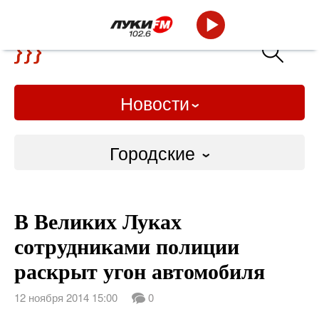
Новости
Городские
Городские
В Великих Луках
Слово Дело
сотрудниками полиции
Народные
раскрыт угон автомобиля
ВТРК
12 ноября 2014 15:00
0