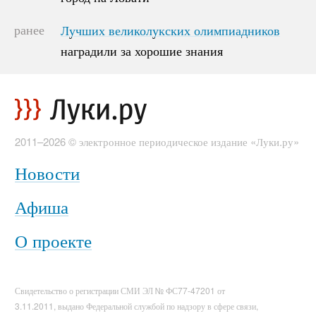
ранее
Лучших великолукских олимпиадников
Лучших великолукских олимпиадников
наградили за хорошие знания
наградили за хорошие знания
2011–2026 © электронное периодическое издание «Луки.ру»
Новости
Афиша
О проекте
Свидетельство о регистрации СМИ ЭЛ № ФС77-47201 от
3.11.2011, выдано Федеральной службой по надзору в сфере связи,