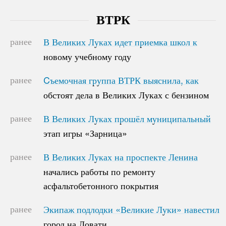
ВТРК
ранее
В Великих Луках идет приемка школ к
В Великих Луках идет приемка школ к
новому учебному году
новому учебному году
ранее
Cъемочная группа ВТРК выяснила, как
Cъемочная группа ВТРК выяснила, как
обстоят дела в Великих Луках с бензином
обстоят дела в Великих Луках с бензином
ранее
В Великих Луках прошёл муниципальный
В Великих Луках прошёл муниципальный
этап игры «Зарница»
этап игры «Зарница»
ранее
В Великих Луках на проспекте Ленина
В Великих Луках на проспекте Ленина
начались работы по ремонту
начались работы по ремонту
асфальтобетонного покрытия
асфальтобетонного покрытия
ранее
Экипаж подлодки «Великие Луки» навестил
Экипаж подлодки «Великие Луки» навестил
город на Ловати
город на Ловати