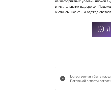
неблагоприятных условий плохой ви
внимательными на дорогах. Пешеход
обочинам, носить на одежде свето
Естественная убыль насел
Псковской области сократ