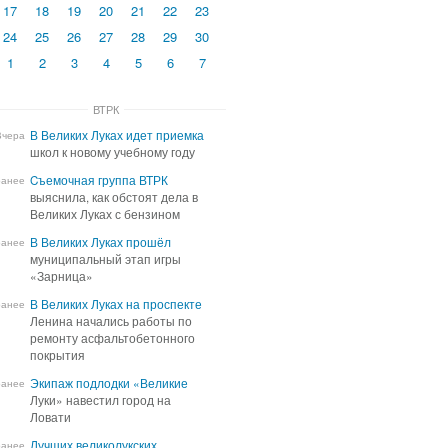
17
18
19
20
21
22
23
24
25
26
27
28
29
30
1
2
3
4
5
6
7
ВТРК
В Великих Луках идет приемка
В Великих Луках идет приемка
Вчера
школ к новому учебному году
школ к новому учебному году
Cъемочная группа ВТРК
Cъемочная группа ВТРК
ранее
выяснила, как обстоят дела в
выяснила, как обстоят дела в
Великих Луках с бензином
Великих Луках с бензином
В Великих Луках прошёл
В Великих Луках прошёл
ранее
муниципальный этап игры
муниципальный этап игры
«Зарница»
«Зарница»
В Великих Луках на проспекте
В Великих Луках на проспекте
ранее
Ленина начались работы по
Ленина начались работы по
ремонту асфальтобетонного
ремонту асфальтобетонного
покрытия
покрытия
Экипаж подлодки «Великие
Экипаж подлодки «Великие
ранее
Луки» навестил город на
Луки» навестил город на
Ловати
Ловати
Лучших великолукских
Лучших великолукских
ранее