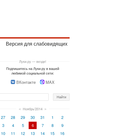
Версия для слабовидящих
Луки.ру — везде!
Подпишитесь на Луки.ру в вашей
любимой социальной сети:
ВКонтакте
MAX
◄
Ноябрь'2014
►
27
28
29
30
31
1
2
3
4
5
6
7
8
9
10
11
12
13
14
15
16