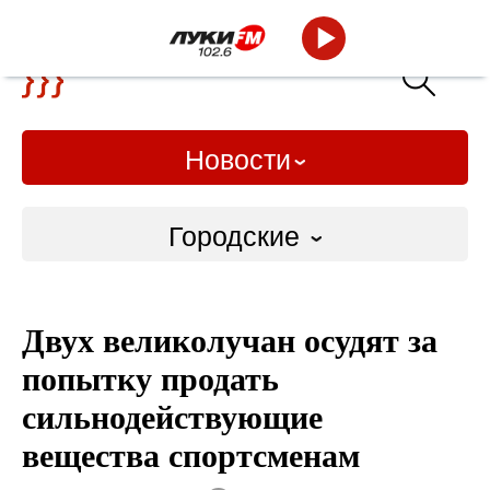
Новости
Городские
Городские
Двух великолучан осудят за
Слово Дело
попытку продать
Народные
сильнодействующие
вещества спортсменам
ВТРК