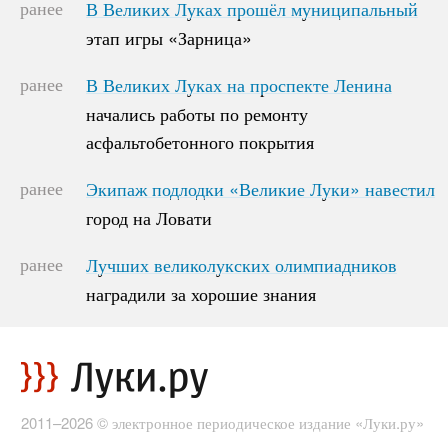
ранее
В Великих Луках прошёл муниципальный
В Великих Луках прошёл муниципальный
этап игры «Зарница»
этап игры «Зарница»
ранее
В Великих Луках на проспекте Ленина
В Великих Луках на проспекте Ленина
начались работы по ремонту
начались работы по ремонту
асфальтобетонного покрытия
асфальтобетонного покрытия
ранее
Экипаж подлодки «Великие Луки» навестил
Экипаж подлодки «Великие Луки» навестил
город на Ловати
город на Ловати
ранее
Лучших великолукских олимпиадников
Лучших великолукских олимпиадников
наградили за хорошие знания
наградили за хорошие знания
2011–2026 © электронное периодическое издание «Луки.ру»