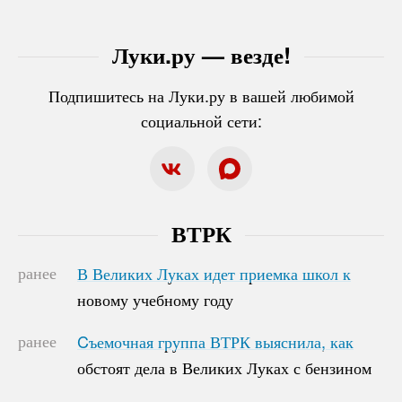
Луки.ру — везде!
Подпишитесь на Луки.ру в вашей любимой
социальной сети:
ВТРК
ранее
В Великих Луках идет приемка школ к
В Великих Луках идет приемка школ к
новому учебному году
новому учебному году
ранее
Cъемочная группа ВТРК выяснила, как
Cъемочная группа ВТРК выяснила, как
обстоят дела в Великих Луках с бензином
обстоят дела в Великих Луках с бензином