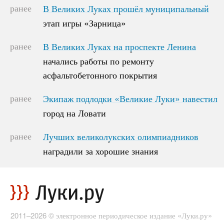
ранее
В Великих Луках прошёл муниципальный
В Великих Луках прошёл муниципальный
этап игры «Зарница»
этап игры «Зарница»
ранее
В Великих Луках на проспекте Ленина
В Великих Луках на проспекте Ленина
начались работы по ремонту
начались работы по ремонту
асфальтобетонного покрытия
асфальтобетонного покрытия
ранее
Экипаж подлодки «Великие Луки» навестил
Экипаж подлодки «Великие Луки» навестил
город на Ловати
город на Ловати
ранее
Лучших великолукских олимпиадников
Лучших великолукских олимпиадников
наградили за хорошие знания
наградили за хорошие знания
2011–2026 © электронное периодическое издание «Луки.ру»