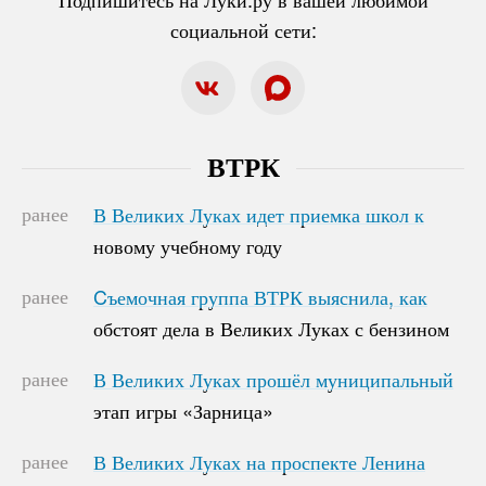
социальной сети:
ВТРК
ранее
В Великих Луках идет приемка школ к
В Великих Луках идет приемка школ к
новому учебному году
новому учебному году
ранее
Cъемочная группа ВТРК выяснила, как
Cъемочная группа ВТРК выяснила, как
обстоят дела в Великих Луках с бензином
обстоят дела в Великих Луках с бензином
ранее
В Великих Луках прошёл муниципальный
В Великих Луках прошёл муниципальный
этап игры «Зарница»
этап игры «Зарница»
ранее
В Великих Луках на проспекте Ленина
В Великих Луках на проспекте Ленина