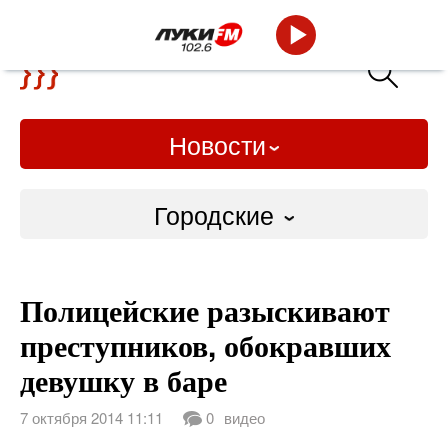
Новости
Городские
Городские
Полицейские разыскивают
Слово Дело
преступников, обокравших
Народные
девушку в баре
ВТРК
7 октября 2014 11:11
0
видео