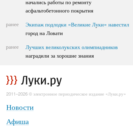
начались работы по ремонту
начались работы по ремонту
асфальтобетонного покрытия
асфальтобетонного покрытия
ранее
Экипаж подлодки «Великие Луки» навестил
Экипаж подлодки «Великие Луки» навестил
город на Ловати
город на Ловати
ранее
Лучших великолукских олимпиадников
Лучших великолукских олимпиадников
наградили за хорошие знания
наградили за хорошие знания
2011–2026 © электронное периодическое издание «Луки.ру»
Новости
Афиша