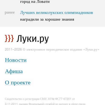
город на Ловати
город на Ловати
ранее
Лучших великолукских олимпиадников
Лучших великолукских олимпиадников
наградили за хорошие знания
наградили за хорошие знания
2011–2026 © электронное периодическое издание «Луки.ру»
Новости
Афиша
О проекте
Свидетельство о регистрации СМИ ЭЛ № ФС77-47201 от
3.11.2011, выдано Федеральной службой по надзору в сфере связи,