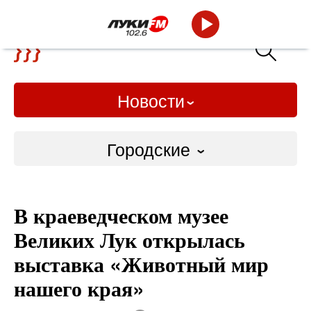
Новости
Городские
Городские
В краеведческом музее
Слово Дело
Великих Лук открылась
Народные
выставка «Животный мир
нашего края»
ВТРК