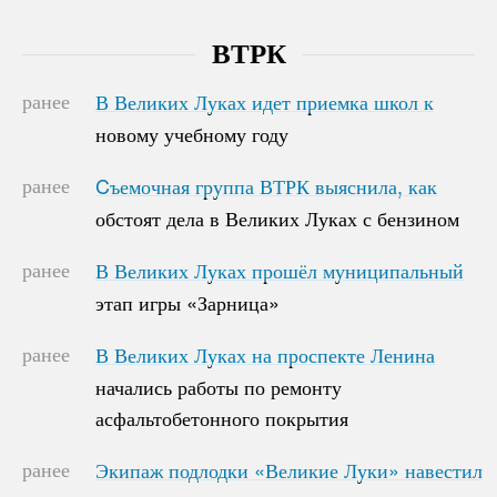
ВТРК
ранее
В Великих Луках идет приемка школ к
В Великих Луках идет приемка школ к
новому учебному году
новому учебному году
ранее
Cъемочная группа ВТРК выяснила, как
Cъемочная группа ВТРК выяснила, как
обстоят дела в Великих Луках с бензином
обстоят дела в Великих Луках с бензином
ранее
В Великих Луках прошёл муниципальный
В Великих Луках прошёл муниципальный
этап игры «Зарница»
этап игры «Зарница»
ранее
В Великих Луках на проспекте Ленина
В Великих Луках на проспекте Ленина
начались работы по ремонту
начались работы по ремонту
асфальтобетонного покрытия
асфальтобетонного покрытия
ранее
Экипаж подлодки «Великие Луки» навестил
Экипаж подлодки «Великие Луки» навестил