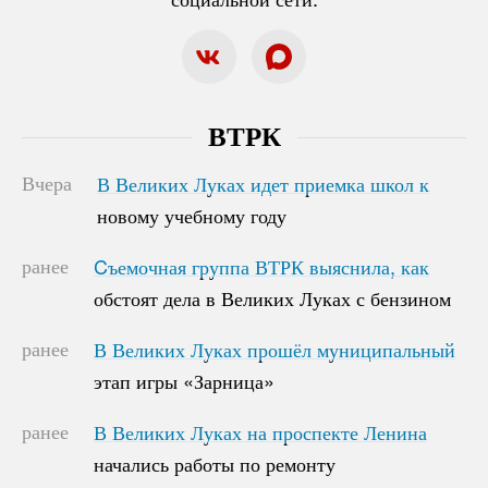
ВТРК
Вчера
В Великих Луках идет приемка школ к
В Великих Луках идет приемка школ к
новому учебному году
новому учебному году
ранее
Cъемочная группа ВТРК выяснила, как
Cъемочная группа ВТРК выяснила, как
обстоят дела в Великих Луках с бензином
обстоят дела в Великих Луках с бензином
ранее
В Великих Луках прошёл муниципальный
В Великих Луках прошёл муниципальный
этап игры «Зарница»
этап игры «Зарница»
ранее
В Великих Луках на проспекте Ленина
В Великих Луках на проспекте Ленина
начались работы по ремонту
начались работы по ремонту