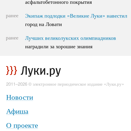
асфальтобетонного покрытия
асфальтобетонного покрытия
ранее
Экипаж подлодки «Великие Луки» навестил
Экипаж подлодки «Великие Луки» навестил
город на Ловати
город на Ловати
ранее
Лучших великолукских олимпиадников
Лучших великолукских олимпиадников
наградили за хорошие знания
наградили за хорошие знания
2011–2026 © электронное периодическое издание «Луки.ру»
Новости
Афиша
О проекте