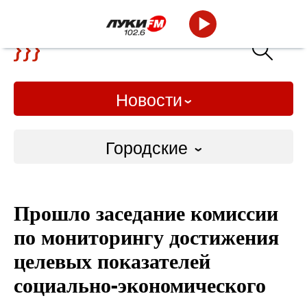
Новости
Городские
Городские
Прошло заседание комиссии
Слово Дело
по мониторингу достижения
Народные
целевых показателей
социально-экономического
ВТРК