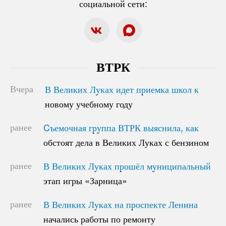
социальной сети:
ВТРК
Вчера
В Великих Луках идет приемка школ к
В Великих Луках идет приемка школ к
новому учебному году
новому учебному году
ранее
Cъемочная группа ВТРК выяснила, как
Cъемочная группа ВТРК выяснила, как
обстоят дела в Великих Луках с бензином
обстоят дела в Великих Луках с бензином
ранее
В Великих Луках прошёл муниципальный
В Великих Луках прошёл муниципальный
этап игры «Зарница»
этап игры «Зарница»
ранее
В Великих Луках на проспекте Ленина
В Великих Луках на проспекте Ленина
начались работы по ремонту
начались работы по ремонту