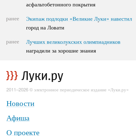
асфальтобетонного покрытия
асфальтобетонного покрытия
ранее
Экипаж подлодки «Великие Луки» навестил
Экипаж подлодки «Великие Луки» навестил
город на Ловати
город на Ловати
ранее
Лучших великолукских олимпиадников
Лучших великолукских олимпиадников
наградили за хорошие знания
наградили за хорошие знания
2011–2026 © электронное периодическое издание «Луки.ру»
Новости
Афиша
О проекте