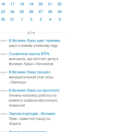
16
17
18
19
20
21
22
23
24
25
26
27
28
29
30
31
1
2
3
4
5
ВТРК
В Великих Луках идет приемка
В Великих Луках идет приемка
ранее
школ к новому учебному году
школ к новому учебному году
Cъемочная группа ВТРК
Cъемочная группа ВТРК
ранее
выяснила, как обстоят дела в
выяснила, как обстоят дела в
Великих Луках с бензином
Великих Луках с бензином
В Великих Луках прошёл
В Великих Луках прошёл
ранее
муниципальный этап игры
муниципальный этап игры
«Зарница»
«Зарница»
В Великих Луках на проспекте
В Великих Луках на проспекте
ранее
Ленина начались работы по
Ленина начались работы по
ремонту асфальтобетонного
ремонту асфальтобетонного
покрытия
покрытия
Экипаж подлодки «Великие
Экипаж подлодки «Великие
ранее
Луки» навестил город на
Луки» навестил город на
Ловати
Ловати
Лучших великолукских
Лучших великолукских
ранее