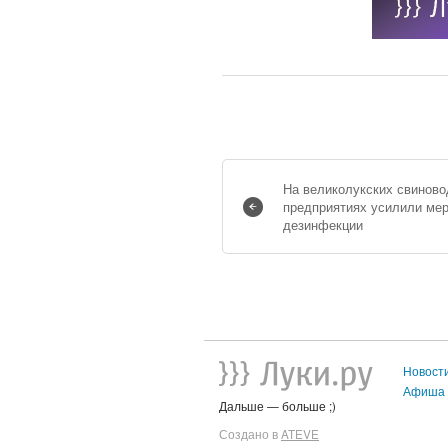
На великолукских свиново
предприятиях усилили ме
дезинфекции
Новост
Афиша
Дальше — больше ;)
Создано в
ATEVE