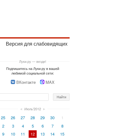
Версия для слабовидящих
Луки.ру — везде!
Подпишитесь на Луки.ру в вашей
любимой социальной сети:
ВКонтакте
MAX
◄
Июль'2012
►
25
26
27
28
29
30
1
2
3
4
5
6
7
8
9
10
11
12
13
14
15