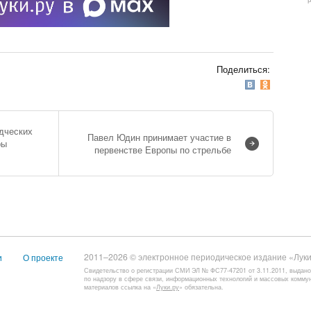
Поделиться:
дческих
Павел Юдин принимает участие в
ры
первенстве Европы по стрельбе
2011–2026 © электронное периодическое издание «Луки
и
О проекте
Свидетельство о регистрации СМИ ЭЛ № ФС77-47201 от 3.11.2011, выдан
по надзору в сфере связи, информационных технологий и массовых комму
материалов ссылка на «
Луки.ру
» обязательна.