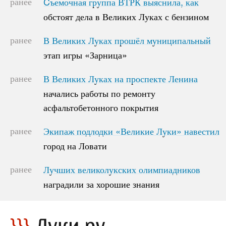
ранее
Cъемочная группа ВТРК выяснила, как
Cъемочная группа ВТРК выяснила, как
обстоят дела в Великих Луках с бензином
обстоят дела в Великих Луках с бензином
ранее
В Великих Луках прошёл муниципальный
В Великих Луках прошёл муниципальный
этап игры «Зарница»
этап игры «Зарница»
ранее
В Великих Луках на проспекте Ленина
В Великих Луках на проспекте Ленина
начались работы по ремонту
начались работы по ремонту
асфальтобетонного покрытия
асфальтобетонного покрытия
ранее
Экипаж подлодки «Великие Луки» навестил
Экипаж подлодки «Великие Луки» навестил
город на Ловати
город на Ловати
ранее
Лучших великолукских олимпиадников
Лучших великолукских олимпиадников
наградили за хорошие знания
наградили за хорошие знания