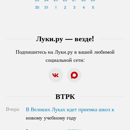
30
31
1
2
3
4
5
Луки.ру — везде!
Подпишитесь на Луки.ру в вашей любимой
социальной сети:
ВТРК
Вчера
В Великих Луках идет приемка школ к
В Великих Луках идет приемка школ к
новому учебному году
новому учебному году