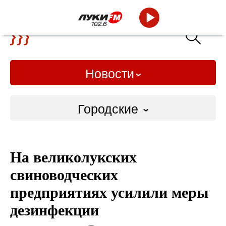
Новости
Городские
Городские
На великолукских
Слово Дело
свиноводческих
Народные
предприятиях усилили меры
дезинфекции
ВТРК