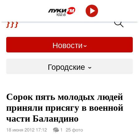
Новости
Городские
Городские
Сорок пять молодых людей
Слово Дело
приняли присягу в военной
Народные
части Баландино
ВТРК
18 июня 2012 17:12
1
25 фото