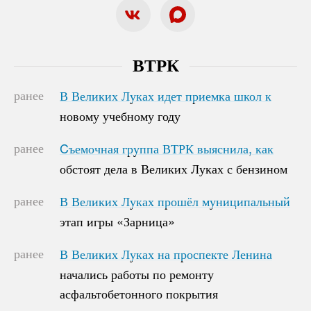
ВТРК
ранее
В Великих Луках идет приемка школ к
В Великих Луках идет приемка школ к
новому учебному году
новому учебному году
ранее
Cъемочная группа ВТРК выяснила, как
Cъемочная группа ВТРК выяснила, как
обстоят дела в Великих Луках с бензином
обстоят дела в Великих Луках с бензином
ранее
В Великих Луках прошёл муниципальный
В Великих Луках прошёл муниципальный
этап игры «Зарница»
этап игры «Зарница»
ранее
В Великих Луках на проспекте Ленина
В Великих Луках на проспекте Ленина
начались работы по ремонту
начались работы по ремонту
асфальтобетонного покрытия
асфальтобетонного покрытия