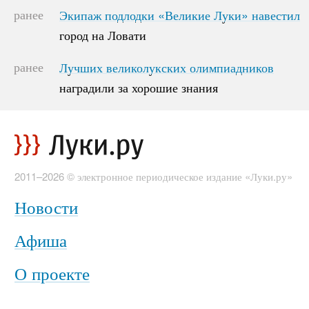
ранее
Экипаж подлодки «Великие Луки» навестил
Экипаж подлодки «Великие Луки» навестил
город на Ловати
город на Ловати
ранее
Лучших великолукских олимпиадников
Лучших великолукских олимпиадников
наградили за хорошие знания
наградили за хорошие знания
2011–2026 © электронное периодическое издание «Луки.ру»
Новости
Афиша
О проекте