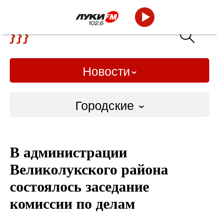
Новости
Городские
Городские
В администрации
Слово Дело
Великолукского района
Народные
состоялось заседание
комиссии по делам
ВТРК