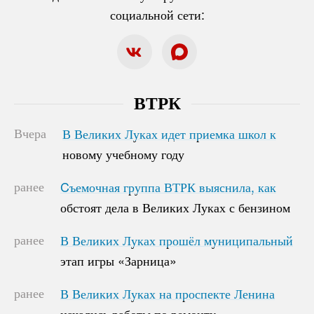
социальной сети:
ВТРК
Вчера
В Великих Луках идет приемка школ к
В Великих Луках идет приемка школ к
новому учебному году
новому учебному году
ранее
Cъемочная группа ВТРК выяснила, как
Cъемочная группа ВТРК выяснила, как
обстоят дела в Великих Луках с бензином
обстоят дела в Великих Луках с бензином
ранее
В Великих Луках прошёл муниципальный
В Великих Луках прошёл муниципальный
этап игры «Зарница»
этап игры «Зарница»
ранее
В Великих Луках на проспекте Ленина
В Великих Луках на проспекте Ленина
начались работы по ремонту
начались работы по ремонту