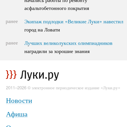
асфальтобетонного покрытия
асфальтобетонного покрытия
ранее
Экипаж подлодки «Великие Луки» навестил
Экипаж подлодки «Великие Луки» навестил
город на Ловати
город на Ловати
ранее
Лучших великолукских олимпиадников
Лучших великолукских олимпиадников
наградили за хорошие знания
наградили за хорошие знания
2011–2026 © электронное периодическое издание «Луки.ру»
Новости
Афиша
О проекте