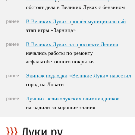
обстоят дела в Великих Луках с бензином
обстоят дела в Великих Луках с бензином
ранее
В Великих Луках прошёл муниципальный
В Великих Луках прошёл муниципальный
этап игры «Зарница»
этап игры «Зарница»
ранее
В Великих Луках на проспекте Ленина
В Великих Луках на проспекте Ленина
начались работы по ремонту
начались работы по ремонту
асфальтобетонного покрытия
асфальтобетонного покрытия
ранее
Экипаж подлодки «Великие Луки» навестил
Экипаж подлодки «Великие Луки» навестил
город на Ловати
город на Ловати
ранее
Лучших великолукских олимпиадников
Лучших великолукских олимпиадников
наградили за хорошие знания
наградили за хорошие знания