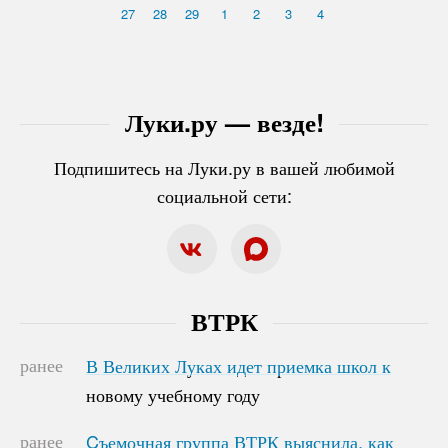
27
28
29
1
2
3
4
Луки.ру — везде!
Подпишитесь на Луки.ру в вашей любимой
социальной сети:
ВТРК
ранее
В Великих Луках идет приемка школ к
В Великих Луках идет приемка школ к
новому учебному году
новому учебному году
ранее
Cъемочная группа ВТРК выяснила, как
Cъемочная группа ВТРК выяснила, как