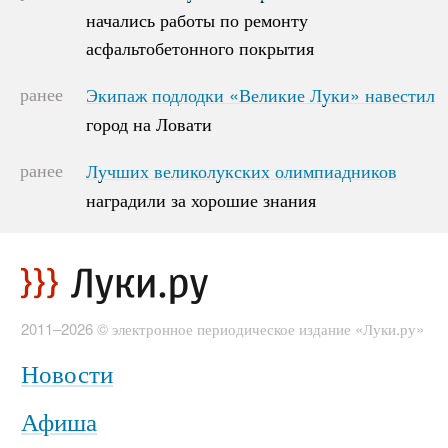
начались работы по ремонту
начались работы по ремонту
асфальтобетонного покрытия
асфальтобетонного покрытия
ранее
Экипаж подлодки «Великие Луки» навестил
Экипаж подлодки «Великие Луки» навестил
город на Ловати
город на Ловати
ранее
Лучших великолукских олимпиадников
Лучших великолукских олимпиадников
наградили за хорошие знания
наградили за хорошие знания
2011–2026 © электронное периодическое издание «Луки.ру»
Новости
Афиша