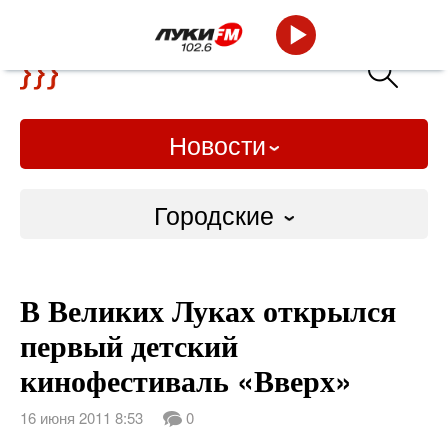
Новости
Городские
Городские
В Великих Луках открылся
Слово Дело
первый детский
Народные
кинофестиваль «Вверх»
ВТРК
16 июня 2011 8:53
0