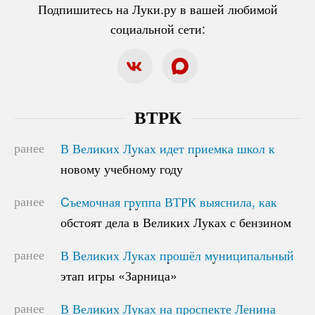
Подпишитесь на Луки.ру в вашей любимой
социальной сети:
ВТРК
ранее
В Великих Луках идет приемка школ к
В Великих Луках идет приемка школ к
новому учебному году
новому учебному году
ранее
Cъемочная группа ВТРК выяснила, как
Cъемочная группа ВТРК выяснила, как
обстоят дела в Великих Луках с бензином
обстоят дела в Великих Луках с бензином
ранее
В Великих Луках прошёл муниципальный
В Великих Луках прошёл муниципальный
этап игры «Зарница»
этап игры «Зарница»
ранее
В Великих Луках на проспекте Ленина
В Великих Луках на проспекте Ленина