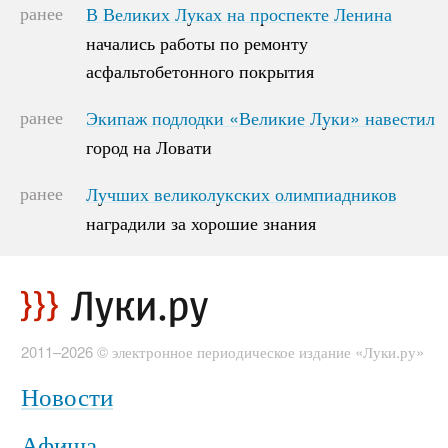
ранее
В Великих Луках на проспекте Ленина
В Великих Луках на проспекте Ленина
начались работы по ремонту
начались работы по ремонту
асфальтобетонного покрытия
асфальтобетонного покрытия
ранее
Экипаж подлодки «Великие Луки» навестил
Экипаж подлодки «Великие Луки» навестил
город на Ловати
город на Ловати
ранее
Лучших великолукских олимпиадников
Лучших великолукских олимпиадников
наградили за хорошие знания
наградили за хорошие знания
2011–2026 © электронное периодическое издание «Луки.ру»
Новости
Афиша