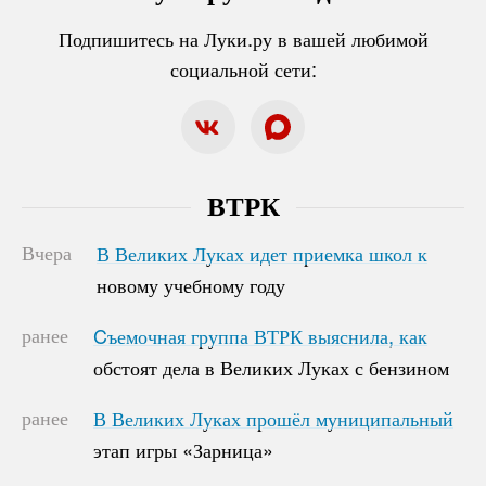
Подпишитесь на Луки.ру в вашей любимой
социальной сети:
ВТРК
Вчера
В Великих Луках идет приемка школ к
В Великих Луках идет приемка школ к
новому учебному году
новому учебному году
ранее
Cъемочная группа ВТРК выяснила, как
Cъемочная группа ВТРК выяснила, как
обстоят дела в Великих Луках с бензином
обстоят дела в Великих Луках с бензином
ранее
В Великих Луках прошёл муниципальный
В Великих Луках прошёл муниципальный
этап игры «Зарница»
этап игры «Зарница»