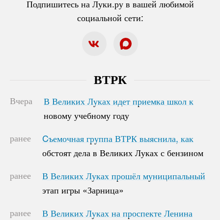
Подпишитесь на Луки.ру в вашей любимой
социальной сети:
ВТРК
Вчера
В Великих Луках идет приемка школ к
В Великих Луках идет приемка школ к
новому учебному году
новому учебному году
ранее
Cъемочная группа ВТРК выяснила, как
Cъемочная группа ВТРК выяснила, как
обстоят дела в Великих Луках с бензином
обстоят дела в Великих Луках с бензином
ранее
В Великих Луках прошёл муниципальный
В Великих Луках прошёл муниципальный
этап игры «Зарница»
этап игры «Зарница»
ранее
В Великих Луках на проспекте Ленина
В Великих Луках на проспекте Ленина