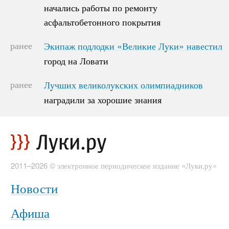
начались работы по ремонту
начались работы по ремонту
асфальтобетонного покрытия
асфальтобетонного покрытия
ранее
Экипаж подлодки «Великие Луки» навестил
Экипаж подлодки «Великие Луки» навестил
город на Ловати
город на Ловати
ранее
Лучших великолукских олимпиадников
Лучших великолукских олимпиадников
наградили за хорошие знания
наградили за хорошие знания
2011–2026 © электронное периодическое издание «Луки.ру»
Новости
Афиша