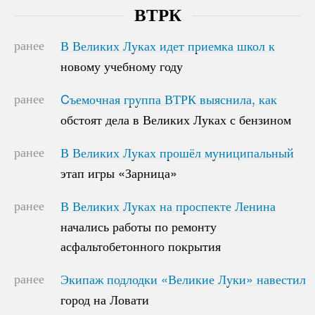
ВТРК
ранее
В Великих Луках идет приемка школ к
В Великих Луках идет приемка школ к
новому учебному году
новому учебному году
ранее
Cъемочная группа ВТРК выяснила, как
Cъемочная группа ВТРК выяснила, как
обстоят дела в Великих Луках с бензином
обстоят дела в Великих Луках с бензином
ранее
В Великих Луках прошёл муниципальный
В Великих Луках прошёл муниципальный
этап игры «Зарница»
этап игры «Зарница»
ранее
В Великих Луках на проспекте Ленина
В Великих Луках на проспекте Ленина
начались работы по ремонту
начались работы по ремонту
асфальтобетонного покрытия
асфальтобетонного покрытия
ранее
Экипаж подлодки «Великие Луки» навестил
Экипаж подлодки «Великие Луки» навестил
город на Ловати
город на Ловати