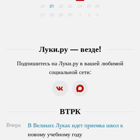
20
21
22
23
24
25
26
27
28
29
30
1
2
3
Луки.ру — везде!
Подпишитесь на Луки.ру в вашей любимой
социальной сети:
ВТРК
Вчера
В Великих Луках идет приемка школ к
В Великих Луках идет приемка школ к
новому учебному году
новому учебному году