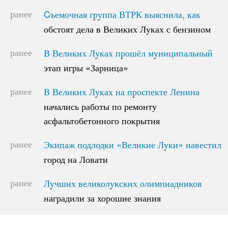
ранее
Cъемочная группа ВТРК выяснила, как
Cъемочная группа ВТРК выяснила, как
обстоят дела в Великих Луках с бензином
обстоят дела в Великих Луках с бензином
ранее
В Великих Луках прошёл муниципальный
В Великих Луках прошёл муниципальный
этап игры «Зарница»
этап игры «Зарница»
ранее
В Великих Луках на проспекте Ленина
В Великих Луках на проспекте Ленина
начались работы по ремонту
начались работы по ремонту
асфальтобетонного покрытия
асфальтобетонного покрытия
ранее
Экипаж подлодки «Великие Луки» навестил
Экипаж подлодки «Великие Луки» навестил
город на Ловати
город на Ловати
ранее
Лучших великолукских олимпиадников
Лучших великолукских олимпиадников
наградили за хорошие знания
наградили за хорошие знания