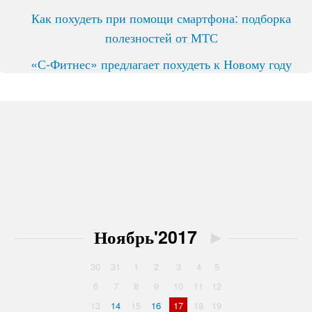
Как похудеть при помощи смартфона: подборка
полезностей от МТС
«С-Фитнес» предлагает похудеть к Новому году
Ноябрь'2017
►
30
31
1
2
3
4
5
6
7
8
9
10
11
12
13
14
15
16
17
18
19