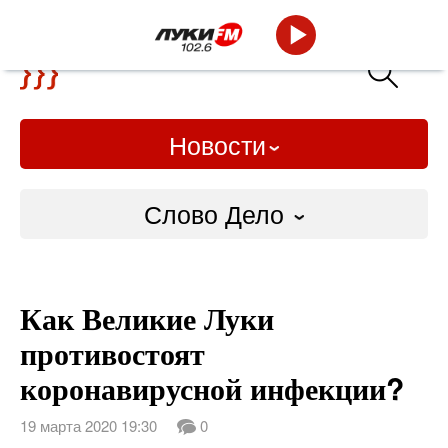
Новости
Слово Дело
Городские
Как Великие Луки
Слово Дело
противостоят
Народные
коронавирусной инфекции?
ВТРК
19 марта 2020 19:30
0