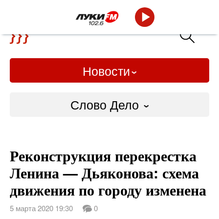
Новости
Слово Дело
Городские
Реконструкция перекрестка
Слово Дело
Ленина — Дьяконова: схема
Народные
движения по городу изменена
ВТРК
5 марта 2020 19:30
0