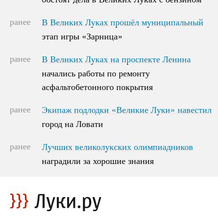
ранее
В Великих Луках прошёл муниципальный
В Великих Луках прошёл муниципальный
этап игры «Зарница»
этап игры «Зарница»
ранее
В Великих Луках на проспекте Ленина
В Великих Луках на проспекте Ленина
начались работы по ремонту
начались работы по ремонту
асфальтобетонного покрытия
асфальтобетонного покрытия
ранее
Экипаж подлодки «Великие Луки» навестил
Экипаж подлодки «Великие Луки» навестил
город на Ловати
город на Ловати
ранее
Лучших великолукских олимпиадников
Лучших великолукских олимпиадников
наградили за хорошие знания
наградили за хорошие знания