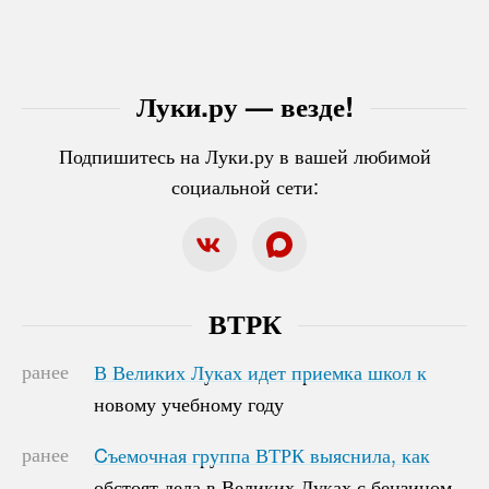
Луки.ру — везде!
Подпишитесь на Луки.ру в вашей любимой
социальной сети:
ВТРК
ранее
В Великих Луках идет приемка школ к
В Великих Луках идет приемка школ к
новому учебному году
новому учебному году
ранее
Cъемочная группа ВТРК выяснила, как
Cъемочная группа ВТРК выяснила, как
обстоят дела в Великих Луках с бензином
обстоят дела в Великих Луках с бензином