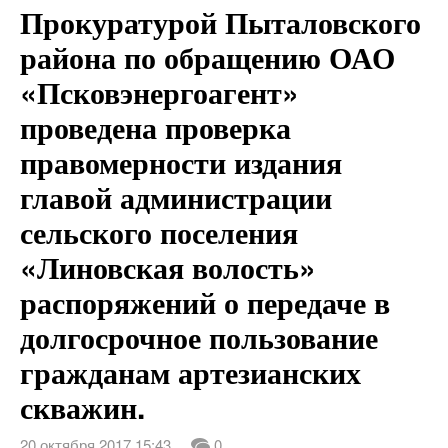
Прокуратурой Пыталовского
Новости
района по обращению ОАО
«Псковэнергоагент»
Контакты
проведена проверка
Конкурс
правомерности издания
главой администрации
сельского поселения
«Линовская волость»
распоряжений о передаче в
долгосрочное пользование
гражданам артезианских
скважин.
20 октября 2017 15:43
0