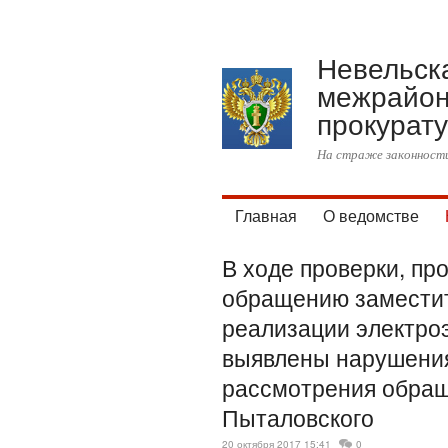
Невельск
межрайон
прокурат
На страже законности
Главная
О ведомстве
В ходе проверки, пр
обращению заместит
реализации электро
выявлены нарушения
рассмотрения обращ
Пыталовского
20 октября 2017 15:41
0