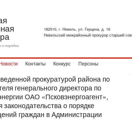
ая
ная
182510, г. Невель, ул. Герцена, д. 16
ура
Невельский межрайонный прокурор старший сов
 и порядка
Новости
Контакты
Конкурс
Персоны
оведенной прокуратурой района по
еля генерального директора по
энергии ОАО «Псковэнергоагент»,
 законодательства о порядке
ений граждан в Администрации