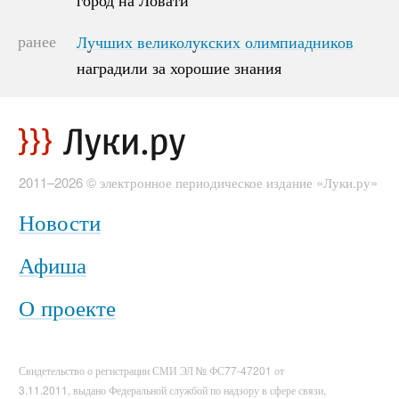
ранее
Лучших великолукских олимпиадников
Лучших великолукских олимпиадников
наградили за хорошие знания
наградили за хорошие знания
2011–2026 © электронное периодическое издание «Луки.ру»
Новости
Афиша
О проекте
Свидетельство о регистрации СМИ ЭЛ № ФС77-47201 от
3.11.2011, выдано Федеральной службой по надзору в сфере связи,