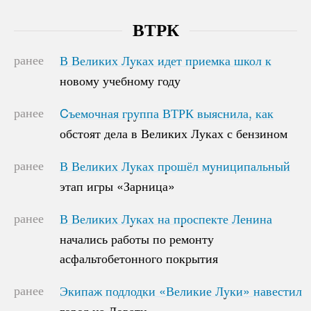
ВТРК
ранее
В Великих Луках идет приемка школ к
В Великих Луках идет приемка школ к
новому учебному году
новому учебному году
ранее
Cъемочная группа ВТРК выяснила, как
Cъемочная группа ВТРК выяснила, как
обстоят дела в Великих Луках с бензином
обстоят дела в Великих Луках с бензином
ранее
В Великих Луках прошёл муниципальный
В Великих Луках прошёл муниципальный
этап игры «Зарница»
этап игры «Зарница»
ранее
В Великих Луках на проспекте Ленина
В Великих Луках на проспекте Ленина
начались работы по ремонту
начались работы по ремонту
асфальтобетонного покрытия
асфальтобетонного покрытия
ранее
Экипаж подлодки «Великие Луки» навестил
Экипаж подлодки «Великие Луки» навестил
город на Ловати
город на Ловати