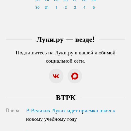
30
31
1
2
3
4
5
Луки.ру — везде!
Подпишитесь на Луки.ру в вашей любимой
социальной сети:
ВТРК
Вчера
В Великих Луках идет приемка школ к
В Великих Луках идет приемка школ к
новому учебному году
новому учебному году