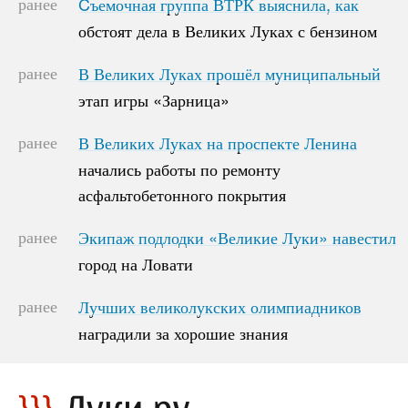
ранее
Cъемочная группа ВТРК выяснила, как
Cъемочная группа ВТРК выяснила, как
обстоят дела в Великих Луках с бензином
обстоят дела в Великих Луках с бензином
ранее
В Великих Луках прошёл муниципальный
В Великих Луках прошёл муниципальный
этап игры «Зарница»
этап игры «Зарница»
ранее
В Великих Луках на проспекте Ленина
В Великих Луках на проспекте Ленина
начались работы по ремонту
начались работы по ремонту
асфальтобетонного покрытия
асфальтобетонного покрытия
ранее
Экипаж подлодки «Великие Луки» навестил
Экипаж подлодки «Великие Луки» навестил
город на Ловати
город на Ловати
ранее
Лучших великолукских олимпиадников
Лучших великолукских олимпиадников
наградили за хорошие знания
наградили за хорошие знания