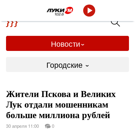
Новости
Городские
Городские
Жители Пскова и Великих
Слово Дело
Лук отдали мошенникам
Народные
больше миллиона рублей
ВТРК
30 апреля 11:00
0