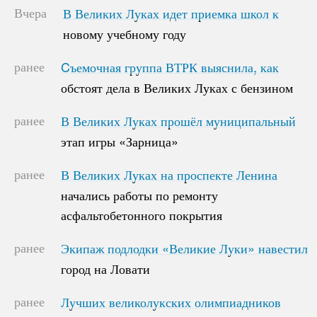
Вчера
В Великих Луках идет приемка школ к
В Великих Луках идет приемка школ к
новому учебному году
новому учебному году
ранее
Cъемочная группа ВТРК выяснила, как
Cъемочная группа ВТРК выяснила, как
обстоят дела в Великих Луках с бензином
обстоят дела в Великих Луках с бензином
ранее
В Великих Луках прошёл муниципальный
В Великих Луках прошёл муниципальный
этап игры «Зарница»
этап игры «Зарница»
ранее
В Великих Луках на проспекте Ленина
В Великих Луках на проспекте Ленина
начались работы по ремонту
начались работы по ремонту
асфальтобетонного покрытия
асфальтобетонного покрытия
ранее
Экипаж подлодки «Великие Луки» навестил
Экипаж подлодки «Великие Луки» навестил
город на Ловати
город на Ловати
ранее
Лучших великолукских олимпиадников
Лучших великолукских олимпиадников