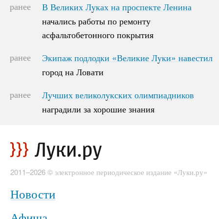
ранее
В Великих Луках на проспекте Ленина
В Великих Луках на проспекте Ленина
начались работы по ремонту
начались работы по ремонту
асфальтобетонного покрытия
асфальтобетонного покрытия
ранее
Экипаж подлодки «Великие Луки» навестил
Экипаж подлодки «Великие Луки» навестил
город на Ловати
город на Ловати
ранее
Лучших великолукских олимпиадников
Лучших великолукских олимпиадников
наградили за хорошие знания
наградили за хорошие знания
2011–2026 © электронное периодическое издание «Луки.ру»
Новости
Афиша