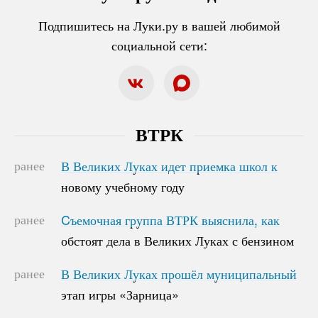
Подпишитесь на Луки.ру в вашей любимой
социальной сети:
ВТРК
ранее
В Великих Луках идет приемка школ к
В Великих Луках идет приемка школ к
новому учебному году
новому учебному году
ранее
Cъемочная группа ВТРК выяснила, как
Cъемочная группа ВТРК выяснила, как
обстоят дела в Великих Луках с бензином
обстоят дела в Великих Луках с бензином
ранее
В Великих Луках прошёл муниципальный
В Великих Луках прошёл муниципальный
этап игры «Зарница»
этап игры «Зарница»