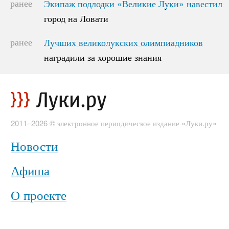
ранее
Экипаж подлодки «Великие Луки» навестил
Экипаж подлодки «Великие Луки» навестил
город на Ловати
город на Ловати
ранее
Лучших великолукских олимпиадников
Лучших великолукских олимпиадников
наградили за хорошие знания
наградили за хорошие знания
2011–2026 © электронное периодическое издание «Луки.ру»
Новости
Афиша
О проекте