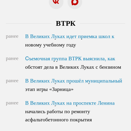
ВТРК
ранее
В Великих Луках идет приемка школ к
В Великих Луках идет приемка школ к
новому учебному году
новому учебному году
ранее
Cъемочная группа ВТРК выяснила, как
Cъемочная группа ВТРК выяснила, как
обстоят дела в Великих Луках с бензином
обстоят дела в Великих Луках с бензином
ранее
В Великих Луках прошёл муниципальный
В Великих Луках прошёл муниципальный
этап игры «Зарница»
этап игры «Зарница»
ранее
В Великих Луках на проспекте Ленина
В Великих Луках на проспекте Ленина
начались работы по ремонту
начались работы по ремонту
асфальтобетонного покрытия
асфальтобетонного покрытия