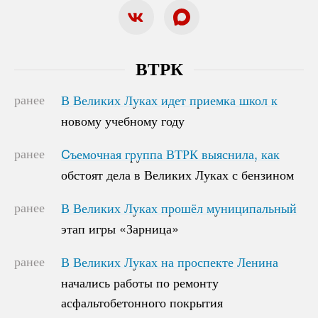
ВТРК
ранее
В Великих Луках идет приемка школ к
В Великих Луках идет приемка школ к
новому учебному году
новому учебному году
ранее
Cъемочная группа ВТРК выяснила, как
Cъемочная группа ВТРК выяснила, как
обстоят дела в Великих Луках с бензином
обстоят дела в Великих Луках с бензином
ранее
В Великих Луках прошёл муниципальный
В Великих Луках прошёл муниципальный
этап игры «Зарница»
этап игры «Зарница»
ранее
В Великих Луках на проспекте Ленина
В Великих Луках на проспекте Ленина
начались работы по ремонту
начались работы по ремонту
асфальтобетонного покрытия
асфальтобетонного покрытия