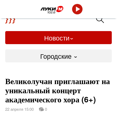
Новости
Городские
Городские
Великолучан приглашают на
Слово Дело
уникальный концерт
Народные
академического хора (6+)
ВТРК
22 апреля 15:00
0