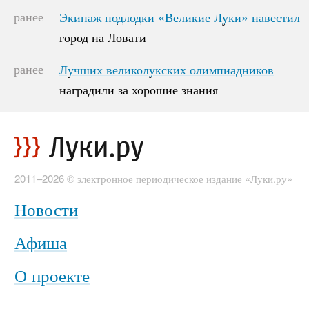
ранее
Экипаж подлодки «Великие Луки» навестил
Экипаж подлодки «Великие Луки» навестил
город на Ловати
город на Ловати
ранее
Лучших великолукских олимпиадников
Лучших великолукских олимпиадников
наградили за хорошие знания
наградили за хорошие знания
2011–2026 © электронное периодическое издание «Луки.ру»
Новости
Афиша
О проекте