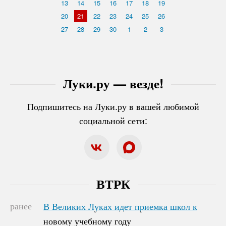
13
14
15
16
17
18
19
20
21
22
23
24
25
26
27
28
29
30
1
2
3
Луки.ру — везде!
Подпишитесь на Луки.ру в вашей любимой
социальной сети:
ВТРК
ранее
В Великих Луках идет приемка школ к
В Великих Луках идет приемка школ к
новому учебному году
новому учебному году