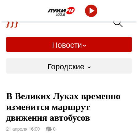
Новости
Городские
Городские
В Великих Луках временно
Слово Дело
изменится маршрут
Народные
движения автобусов
ВТРК
21 апреля 16:00
0