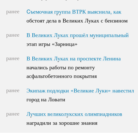
ранее
Cъемочная группа ВТРК выяснила, как
Cъемочная группа ВТРК выяснила, как
обстоят дела в Великих Луках с бензином
обстоят дела в Великих Луках с бензином
ранее
В Великих Луках прошёл муниципальный
В Великих Луках прошёл муниципальный
этап игры «Зарница»
этап игры «Зарница»
ранее
В Великих Луках на проспекте Ленина
В Великих Луках на проспекте Ленина
начались работы по ремонту
начались работы по ремонту
асфальтобетонного покрытия
асфальтобетонного покрытия
ранее
Экипаж подлодки «Великие Луки» навестил
Экипаж подлодки «Великие Луки» навестил
город на Ловати
город на Ловати
ранее
Лучших великолукских олимпиадников
Лучших великолукских олимпиадников
наградили за хорошие знания
наградили за хорошие знания