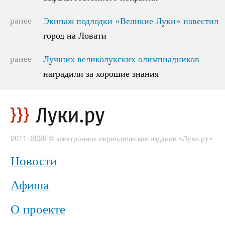
ранее
Экипаж подлодки «Великие Луки» навестил
Экипаж подлодки «Великие Луки» навестил
город на Ловати
город на Ловати
ранее
Лучших великолукских олимпиадников
Лучших великолукских олимпиадников
наградили за хорошие знания
наградили за хорошие знания
2011–2026 © электронное периодическое издание «Луки.ру»
Новости
Афиша
О проекте