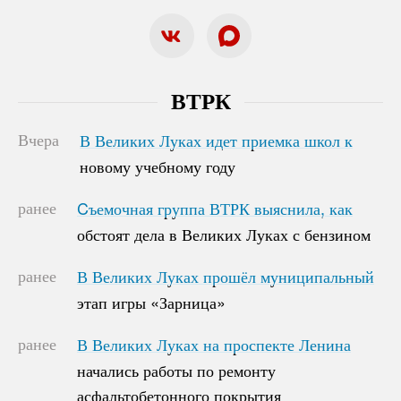
ВТРК
Вчера
В Великих Луках идет приемка школ к
В Великих Луках идет приемка школ к
новому учебному году
новому учебному году
ранее
Cъемочная группа ВТРК выяснила, как
Cъемочная группа ВТРК выяснила, как
обстоят дела в Великих Луках с бензином
обстоят дела в Великих Луках с бензином
ранее
В Великих Луках прошёл муниципальный
В Великих Луках прошёл муниципальный
этап игры «Зарница»
этап игры «Зарница»
ранее
В Великих Луках на проспекте Ленина
В Великих Луках на проспекте Ленина
начались работы по ремонту
начались работы по ремонту
асфальтобетонного покрытия
асфальтобетонного покрытия