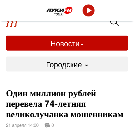
Новости
Городские
Городские
Один миллион рублей
Слово Дело
перевела 74-летняя
Народные
великолучанка мошенникам
ВТРК
21 апреля 14:00
0