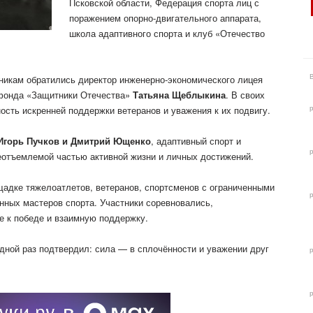
Псковской
области, Федерация спорта лиц с
поражением опорно-двигательного аппарата,
школа адаптивного спорта и клуб «Отечество
никам обратились директор инженерно-экономического лицея
фонда «Защитники Отечества»
Татьяна Щеблыкина
. В своих
ость искренней поддержки ветеранов и уважения к их подвигу.
Игорь Пучков и Дмитрий Ющенко
, адаптивный спорт и
еотъемлемой частью активной жизни и личных достижений.
адке тяжелоатлетов, ветеранов, спортсменов с ограниченными
нных мастеров спорта. Участники соревновались,
е к победе и взаимную поддержку.
дной раз подтвердил: сила — в сплочённости и уважении друг