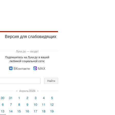
Версия для слабовидящих
Луки.ру — везде!
Подпишитесь на Луки.ру в вашей
любимой социальной сети:
ВКонтакте
MAX
◄
Апрель'2026
►
30
31
1
2
3
4
5
6
7
8
9
10
11
12
13
14
15
16
17
18
19