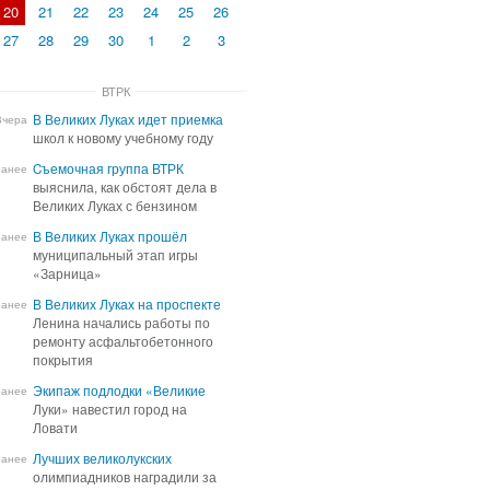
20
21
22
23
24
25
26
27
28
29
30
1
2
3
ВТРК
В Великих Луках идет приемка
В Великих Луках идет приемка
Вчера
школ к новому учебному году
школ к новому учебному году
Cъемочная группа ВТРК
Cъемочная группа ВТРК
ранее
выяснила, как обстоят дела в
выяснила, как обстоят дела в
Великих Луках с бензином
Великих Луках с бензином
В Великих Луках прошёл
В Великих Луках прошёл
ранее
муниципальный этап игры
муниципальный этап игры
«Зарница»
«Зарница»
В Великих Луках на проспекте
В Великих Луках на проспекте
ранее
Ленина начались работы по
Ленина начались работы по
ремонту асфальтобетонного
ремонту асфальтобетонного
покрытия
покрытия
Экипаж подлодки «Великие
Экипаж подлодки «Великие
ранее
Луки» навестил город на
Луки» навестил город на
Ловати
Ловати
Лучших великолукских
Лучших великолукских
ранее
олимпиадников наградили за
олимпиадников наградили за