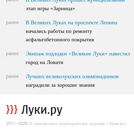
этап игры «Зарница»
этап игры «Зарница»
ранее
В Великих Луках на проспекте Ленина
В Великих Луках на проспекте Ленина
начались работы по ремонту
начались работы по ремонту
асфальтобетонного покрытия
асфальтобетонного покрытия
ранее
Экипаж подлодки «Великие Луки» навестил
Экипаж подлодки «Великие Луки» навестил
город на Ловати
город на Ловати
ранее
Лучших великолукских олимпиадников
Лучших великолукских олимпиадников
наградили за хорошие знания
наградили за хорошие знания
2011–2026 © электронное периодическое издание «Луки.ру»