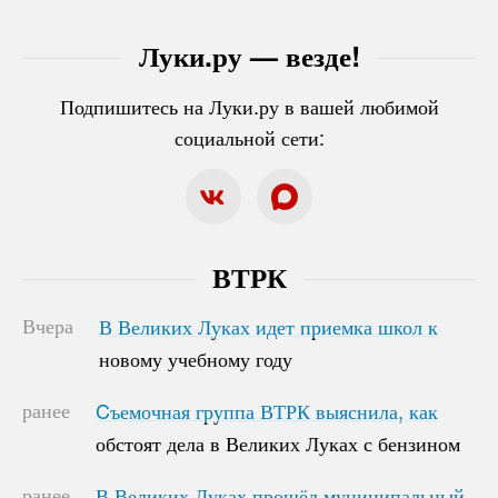
Луки.ру — везде!
Подпишитесь на Луки.ру в вашей любимой
социальной сети:
ВТРК
Вчера
В Великих Луках идет приемка школ к
В Великих Луках идет приемка школ к
новому учебному году
новому учебному году
ранее
Cъемочная группа ВТРК выяснила, как
Cъемочная группа ВТРК выяснила, как
обстоят дела в Великих Луках с бензином
обстоят дела в Великих Луках с бензином
ранее
В Великих Луках прошёл муниципальный
В Великих Луках прошёл муниципальный