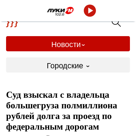
Новости
Городские
Городские
Суд взыскал с владельца
Слово Дело
большегруза полмиллиона
Народные
рублей долга за проезд по
федеральным дорогам
ВТРК