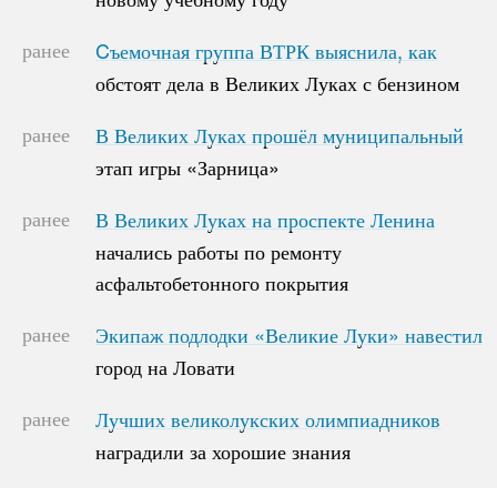
ранее
Cъемочная группа ВТРК выяснила, как
Cъемочная группа ВТРК выяснила, как
обстоят дела в Великих Луках с бензином
обстоят дела в Великих Луках с бензином
ранее
В Великих Луках прошёл муниципальный
В Великих Луках прошёл муниципальный
этап игры «Зарница»
этап игры «Зарница»
ранее
В Великих Луках на проспекте Ленина
В Великих Луках на проспекте Ленина
начались работы по ремонту
начались работы по ремонту
асфальтобетонного покрытия
асфальтобетонного покрытия
ранее
Экипаж подлодки «Великие Луки» навестил
Экипаж подлодки «Великие Луки» навестил
город на Ловати
город на Ловати
ранее
Лучших великолукских олимпиадников
Лучших великолукских олимпиадников
наградили за хорошие знания
наградили за хорошие знания