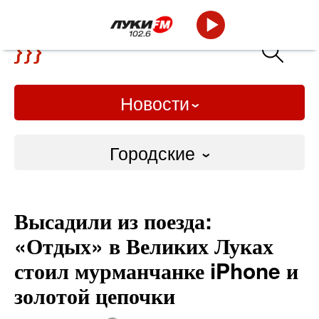
Новости
Городские
Городские
Высадили из поезда:
Слово Дело
«Отдых» в Великих Луках
Народные
стоил мурманчанке iPhone и
золотой цепочки
ВТРК