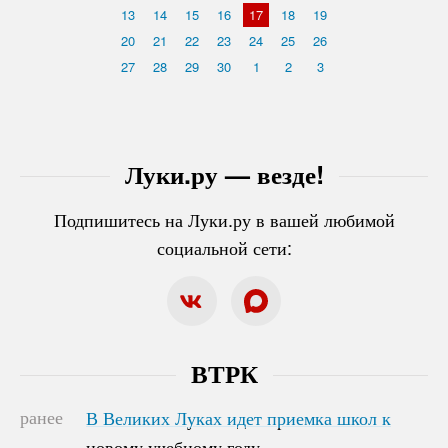
13
14
15
16
17
18
19
20
21
22
23
24
25
26
27
28
29
30
1
2
3
Луки.ру — везде!
Подпишитесь на Луки.ру в вашей любимой
социальной сети:
ВТРК
ранее
В Великих Луках идет приемка школ к
В Великих Луках идет приемка школ к
новому учебному году
новому учебному году