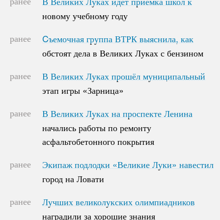
ранее
В Великих Луках идет приемка школ к
В Великих Луках идет приемка школ к
новому учебному году
новому учебному году
ранее
Cъемочная группа ВТРК выяснила, как
Cъемочная группа ВТРК выяснила, как
обстоят дела в Великих Луках с бензином
обстоят дела в Великих Луках с бензином
ранее
В Великих Луках прошёл муниципальный
В Великих Луках прошёл муниципальный
этап игры «Зарница»
этап игры «Зарница»
ранее
В Великих Луках на проспекте Ленина
В Великих Луках на проспекте Ленина
начались работы по ремонту
начались работы по ремонту
асфальтобетонного покрытия
асфальтобетонного покрытия
ранее
Экипаж подлодки «Великие Луки» навестил
Экипаж подлодки «Великие Луки» навестил
город на Ловати
город на Ловати
ранее
Лучших великолукских олимпиадников
Лучших великолукских олимпиадников
наградили за хорошие знания
наградили за хорошие знания