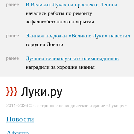
ранее
В Великих Луках на проспекте Ленина
В Великих Луках на проспекте Ленина
начались работы по ремонту
начались работы по ремонту
асфальтобетонного покрытия
асфальтобетонного покрытия
ранее
Экипаж подлодки «Великие Луки» навестил
Экипаж подлодки «Великие Луки» навестил
город на Ловати
город на Ловати
ранее
Лучших великолукских олимпиадников
Лучших великолукских олимпиадников
наградили за хорошие знания
наградили за хорошие знания
2011–2026 © электронное периодическое издание «Луки.ру»
Новости
Афиша