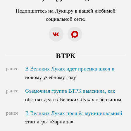
Подпишитесь на Луки.ру в вашей любимой
социальной сети:
ВТРК
ранее
В Великих Луках идет приемка школ к
В Великих Луках идет приемка школ к
новому учебному году
новому учебному году
ранее
Cъемочная группа ВТРК выяснила, как
Cъемочная группа ВТРК выяснила, как
обстоят дела в Великих Луках с бензином
обстоят дела в Великих Луках с бензином
ранее
В Великих Луках прошёл муниципальный
В Великих Луках прошёл муниципальный
этап игры «Зарница»
этап игры «Зарница»