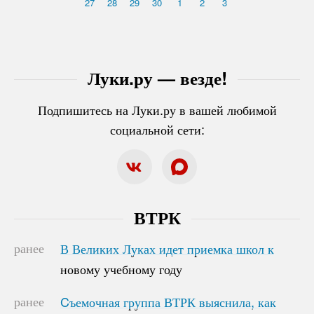
27
28
29
30
1
2
3
Луки.ру — везде!
Подпишитесь на Луки.ру в вашей любимой
социальной сети:
ВТРК
ранее
В Великих Луках идет приемка школ к
В Великих Луках идет приемка школ к
новому учебному году
новому учебному году
ранее
Cъемочная группа ВТРК выяснила, как
Cъемочная группа ВТРК выяснила, как