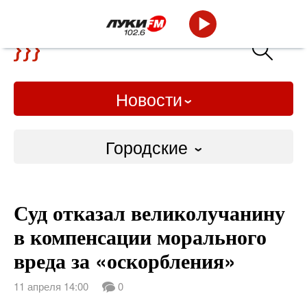
Новости
Городские
Городские
Суд отказал великолучанину
Слово Дело
в компенсации морального
Народные
вреда за «оскорбления»
ВТРК
11 апреля 14:00
0