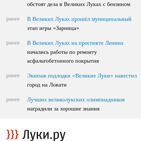
обстоят дела в Великих Луках с бензином
обстоят дела в Великих Луках с бензином
ранее
В Великих Луках прошёл муниципальный
В Великих Луках прошёл муниципальный
этап игры «Зарница»
этап игры «Зарница»
ранее
В Великих Луках на проспекте Ленина
В Великих Луках на проспекте Ленина
начались работы по ремонту
начались работы по ремонту
асфальтобетонного покрытия
асфальтобетонного покрытия
ранее
Экипаж подлодки «Великие Луки» навестил
Экипаж подлодки «Великие Луки» навестил
город на Ловати
город на Ловати
ранее
Лучших великолукских олимпиадников
Лучших великолукских олимпиадников
наградили за хорошие знания
наградили за хорошие знания