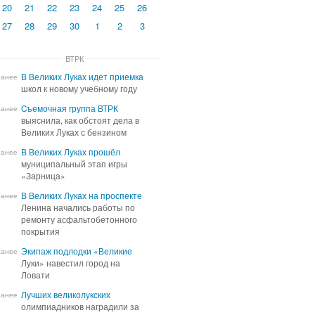
20
21
22
23
24
25
26
27
28
29
30
1
2
3
ВТРК
В Великих Луках идет приемка
В Великих Луках идет приемка
ранее
школ к новому учебному году
школ к новому учебному году
Cъемочная группа ВТРК
Cъемочная группа ВТРК
ранее
выяснила, как обстоят дела в
выяснила, как обстоят дела в
Великих Луках с бензином
Великих Луках с бензином
В Великих Луках прошёл
В Великих Луках прошёл
ранее
муниципальный этап игры
муниципальный этап игры
«Зарница»
«Зарница»
В Великих Луках на проспекте
В Великих Луках на проспекте
ранее
Ленина начались работы по
Ленина начались работы по
ремонту асфальтобетонного
ремонту асфальтобетонного
покрытия
покрытия
Экипаж подлодки «Великие
Экипаж подлодки «Великие
ранее
Луки» навестил город на
Луки» навестил город на
Ловати
Ловати
Лучших великолукских
Лучших великолукских
ранее
олимпиадников наградили за
олимпиадников наградили за