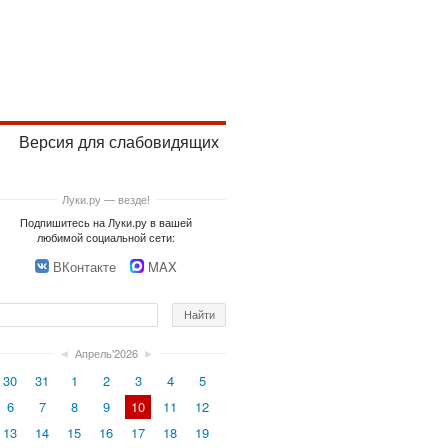
Версия для слабовидящих
Луки.ру — везде!
Подпишитесь на Луки.ру в вашей
любимой социальной сети:
ВКонтакте
MAX
◄
Апрель'2026
►
30
31
1
2
3
4
5
6
7
8
9
10
11
12
13
14
15
16
17
18
19