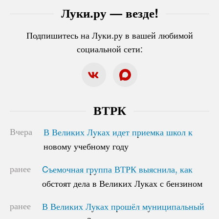
Луки.ру — везде!
Подпишитесь на Луки.ру в вашей любимой
социальной сети:
ВТРК
Вчера
В Великих Луках идет приемка школ к
В Великих Луках идет приемка школ к
новому учебному году
новому учебному году
ранее
Cъемочная группа ВТРК выяснила, как
Cъемочная группа ВТРК выяснила, как
обстоят дела в Великих Луках с бензином
обстоят дела в Великих Луках с бензином
ранее
В Великих Луках прошёл муниципальный
В Великих Луках прошёл муниципальный