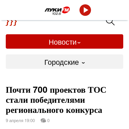
Новости
Городские
Городские
Почти 700 проектов ТОС
Слово Дело
стали победителями
Народные
регионального конкурса
ВТРК
9 апреля 19:00
0