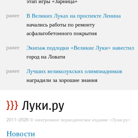
этап игры «Зарница»
этап игры «Зарница»
ранее
В Великих Луках на проспекте Ленина
В Великих Луках на проспекте Ленина
начались работы по ремонту
начались работы по ремонту
асфальтобетонного покрытия
асфальтобетонного покрытия
ранее
Экипаж подлодки «Великие Луки» навестил
Экипаж подлодки «Великие Луки» навестил
город на Ловати
город на Ловати
ранее
Лучших великолукских олимпиадников
Лучших великолукских олимпиадников
наградили за хорошие знания
наградили за хорошие знания
2011–2026 © электронное периодическое издание «Луки.ру»
Новости