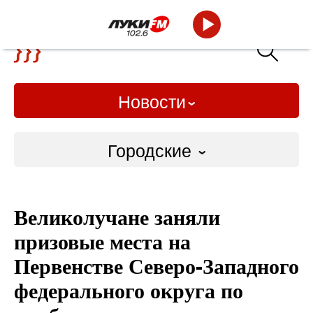
Новости
Городские
Городские
Великолучане заняли
Слово Дело
призовые места на
Народные
Первенстве Северо-Западного
федерального округа по
ВТРК