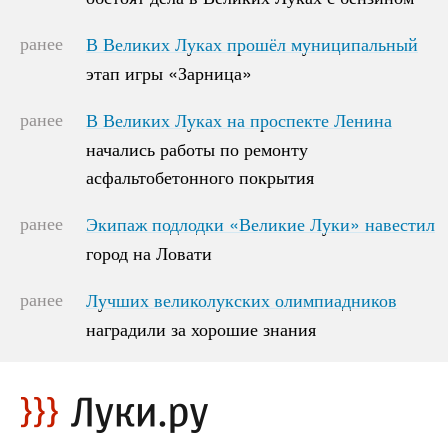
ранее
В Великих Луках прошёл муниципальный
В Великих Луках прошёл муниципальный
этап игры «Зарница»
этап игры «Зарница»
ранее
В Великих Луках на проспекте Ленина
В Великих Луках на проспекте Ленина
начались работы по ремонту
начались работы по ремонту
асфальтобетонного покрытия
асфальтобетонного покрытия
ранее
Экипаж подлодки «Великие Луки» навестил
Экипаж подлодки «Великие Луки» навестил
город на Ловати
город на Ловати
ранее
Лучших великолукских олимпиадников
Лучших великолукских олимпиадников
наградили за хорошие знания
наградили за хорошие знания