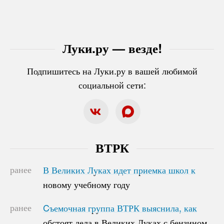
Луки.ру — везде!
Подпишитесь на Луки.ру в вашей любимой
социальной сети:
ВТРК
ранее
В Великих Луках идет приемка школ к
В Великих Луках идет приемка школ к
новому учебному году
новому учебному году
ранее
Cъемочная группа ВТРК выяснила, как
Cъемочная группа ВТРК выяснила, как
обстоят дела в Великих Луках с бензином
обстоят дела в Великих Луках с бензином