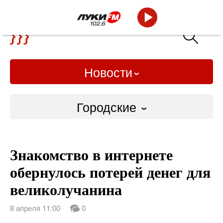
Новости
Городские
Городские
Знакомство в интернете
Слово Дело
обернулось потерей денег для
Народные
великолучанина
ВТРК
8 апреля 11:00
0