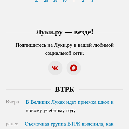
27
28
29
30
1
2
3
Луки.ру — везде!
Подпишитесь на Луки.ру в вашей любимой
социальной сети:
ВТРК
Вчера
В Великих Луках идет приемка школ к
В Великих Луках идет приемка школ к
новому учебному году
новому учебному году
ранее
Cъемочная группа ВТРК выяснила, как
Cъемочная группа ВТРК выяснила, как