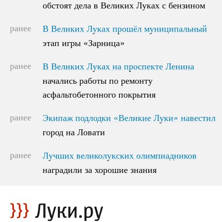
обстоят дела в Великих Луках с бензином
обстоят дела в Великих Луках с бензином
ранее
В Великих Луках прошёл муниципальный
В Великих Луках прошёл муниципальный
этап игры «Зарница»
этап игры «Зарница»
ранее
В Великих Луках на проспекте Ленина
В Великих Луках на проспекте Ленина
начались работы по ремонту
начались работы по ремонту
асфальтобетонного покрытия
асфальтобетонного покрытия
ранее
Экипаж подлодки «Великие Луки» навестил
Экипаж подлодки «Великие Луки» навестил
город на Ловати
город на Ловати
ранее
Лучших великолукских олимпиадников
Лучших великолукских олимпиадников
наградили за хорошие знания
наградили за хорошие знания