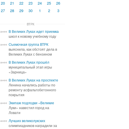
20
21
22
23
24
25
26
27
28
29
30
1
2
3
ВТРК
В Великих Луках идет приемка
В Великих Луках идет приемка
ранее
школ к новому учебному году
школ к новому учебному году
Cъемочная группа ВТРК
Cъемочная группа ВТРК
ранее
выяснила, как обстоят дела в
выяснила, как обстоят дела в
Великих Луках с бензином
Великих Луках с бензином
В Великих Луках прошёл
В Великих Луках прошёл
ранее
муниципальный этап игры
муниципальный этап игры
«Зарница»
«Зарница»
В Великих Луках на проспекте
В Великих Луках на проспекте
ранее
Ленина начались работы по
Ленина начались работы по
ремонту асфальтобетонного
ремонту асфальтобетонного
покрытия
покрытия
Экипаж подлодки «Великие
Экипаж подлодки «Великие
ранее
Луки» навестил город на
Луки» навестил город на
Ловати
Ловати
Лучших великолукских
Лучших великолукских
ранее
олимпиадников наградили за
олимпиадников наградили за