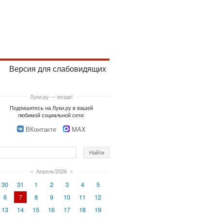
Версия для слабовидящих
Луки.ру — везде!
Подпишитесь на Луки.ру в вашей
любимой социальной сети:
ВКонтакте
MAX
◄
Апрель'2026
►
30
31
1
2
3
4
5
6
7
8
9
10
11
12
13
14
15
16
17
18
19