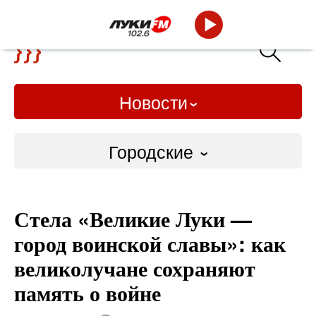
Новости
Городские
Городские
Стела «Великие Луки —
Слово Дело
город воинской славы»: как
Народные
великолучане сохраняют
память о войне
ВТРК