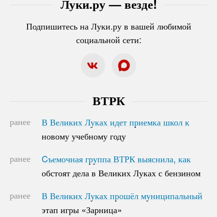
Луки.ру — везде!
Подпишитесь на Луки.ру в вашей любимой
социальной сети:
ВТРК
ранее
В Великих Луках идет приемка школ к
В Великих Луках идет приемка школ к
новому учебному году
новому учебному году
ранее
Cъемочная группа ВТРК выяснила, как
Cъемочная группа ВТРК выяснила, как
обстоят дела в Великих Луках с бензином
обстоят дела в Великих Луках с бензином
ранее
В Великих Луках прошёл муниципальный
В Великих Луках прошёл муниципальный
этап игры «Зарница»
этап игры «Зарница»