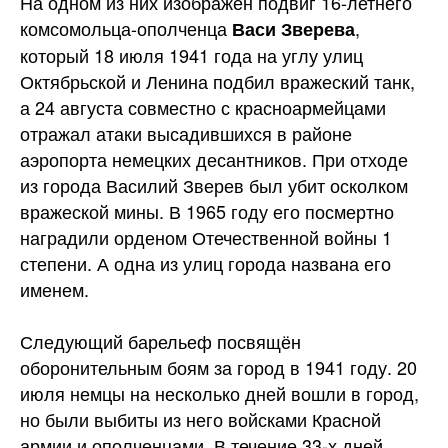
На одном из них изображён подвиг 16-летнего
комсомольца-ополченца
,
Васи Зверева
который 18 июля 1941 года на углу улиц
Октябрьской и Ленина подбил вражеский танк,
а 24 августа совместно с красноармейцами
отражал атаки высадившихся в районе
аэропорта немецких десантников. При отходе
из города Василий Зверев был убит осколком
вражеской мины. В 1965 году его посмертно
наградили орденом Отечественной войны 1
степени. А одна из улиц города названа его
именем.
Следующий барельеф посвящён
оборонительным боям за город в 1941 году. 20
июля немцы на несколько дней вошли в город,
но были выбиты из него войсками Красной
армии и ополченцами. В течение 33-х дней