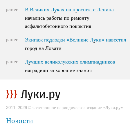
ранее
В Великих Луках на проспекте Ленина
В Великих Луках на проспекте Ленина
начались работы по ремонту
начались работы по ремонту
асфальтобетонного покрытия
асфальтобетонного покрытия
ранее
Экипаж подлодки «Великие Луки» навестил
Экипаж подлодки «Великие Луки» навестил
город на Ловати
город на Ловати
ранее
Лучших великолукских олимпиадников
Лучших великолукских олимпиадников
наградили за хорошие знания
наградили за хорошие знания
2011–2026 © электронное периодическое издание «Луки.ру»
Новости