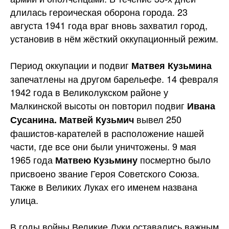
длилась героическая оборона города. 23
августа 1941 года враг вновь захватил город,
установив в нём жёсткий оккупационный режим.
Период оккупации и подвиг
Матвея Кузьмина
запечатлены на другом барельефе. 14 февраля
1942 года в Великолукском районе у
Малкинской высоты он повторил подвиг
Ивана
вывел 250
Сусанина. Матвей Кузьмич
фашистов-карателей в расположение нашей
части, где все они были уничтожены. 9 мая
1965 года
посмертно было
Матвею Кузьмину
присвоено звание Героя Советского Союза.
Также в Великих Луках его именем названа
улица.
В годы войны Великие Луки оставались важным